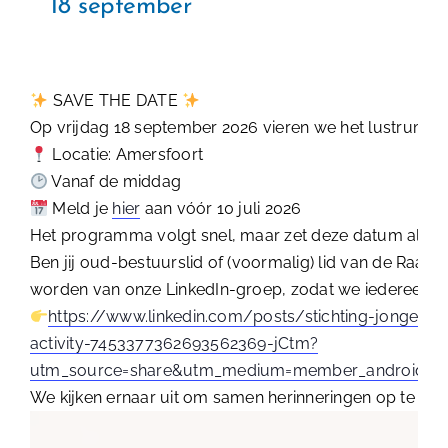
18 september
Contact
SAVE THE DATE
Op vrijdag 18 september 2026 vieren we het lustrum va
Locatie: Amersfoort
Vanaf de middag
Meld je
hier
aan vóór 10 juli 2026
Het programma volgt snel, maar zet deze datum alvast
Ben jij oud-bestuurslid of (voormalig) lid van de Raad 
worden van onze LinkedIn-groep, zodat we iedereen r
https://www.linkedin.com/posts/stichting-jonge-ba
activity-7453377362693562369-jCtm?
utm_source=share&utm_medium=member_android&
We kijken ernaar uit om samen herinneringen op te hal