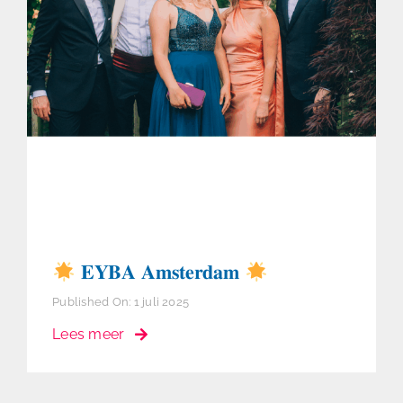
𝐄𝐘𝐁𝐀 𝐀𝐦𝐬𝐭𝐞𝐫𝐝𝐚𝐦
𝐄𝐘𝐁𝐀 𝐀𝐦𝐬𝐭𝐞𝐫𝐝𝐚𝐦
Published On: 1 juli 2025
Lees meer