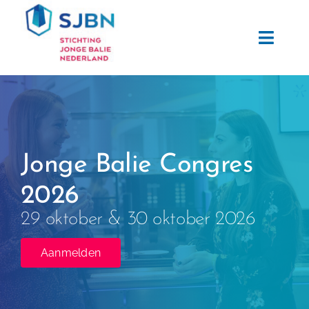
Ga
naar
Toggl
inhoud
Navig
Home
Informatie
Jonge Balie Congres
Activiteiten
2026
Nieuws
29 oktober & 30 oktober 2026
Aanmelden
Over SJBN
Sponsoren