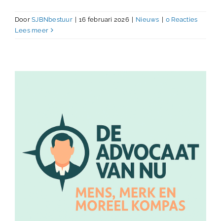
Door
SJBNbestuur
|
16 februari 2026
|
Nieuws
|
0 Reacties
Lees meer
Ticketverkoop congres is gestart!
Nieuws