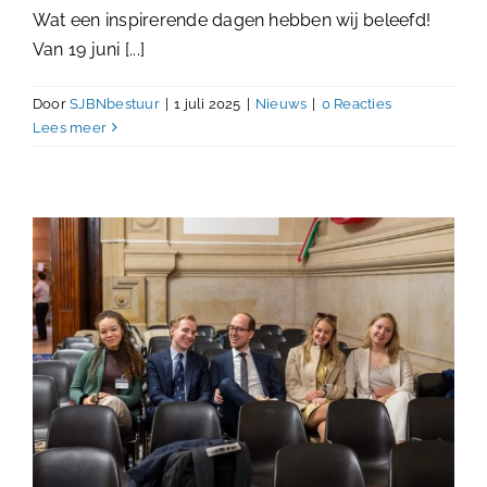
Wat een inspirerende dagen hebben wij beleefd!
Van 19 juni [...]
Door
SJBNbestuur
|
1 juli 2025
|
Nieuws
|
0 Reacties
Lees meer
Bestuurders gezocht voor
Stichting Jonge Balie Nederland
Nieuws