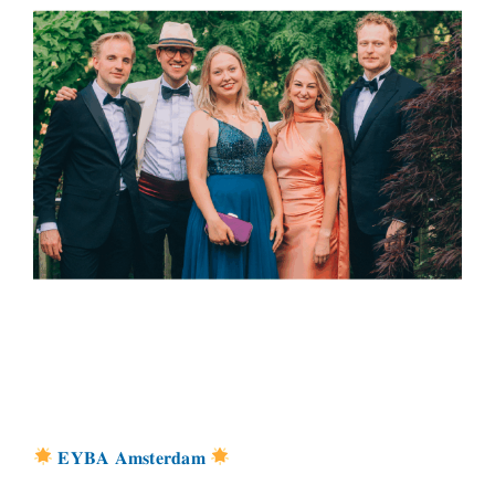
𝐄𝐘𝐁𝐀 𝐀𝐦𝐬𝐭𝐞𝐫𝐝𝐚𝐦
Nieuws
𝐄𝐘𝐁𝐀 𝐀𝐦𝐬𝐭𝐞𝐫𝐝𝐚𝐦