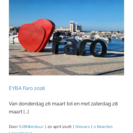
EYBA Faro 2026
Nieuws
EYBA Faro 2026
Van donderdag 26 maart tot en met zaterdag 28
maart [...]
Door
SJBNbestuur
|
20 april 2026
|
Nieuws
|
0 Reacties