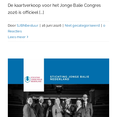
De kaartverkoop voor het Jonge Balie Congres
2026 is officieel [...]
Door
SJBNbestuur
|
16 juni 2026
|
Niet gecategoriseerd
|
0
Reacties
Lees meer