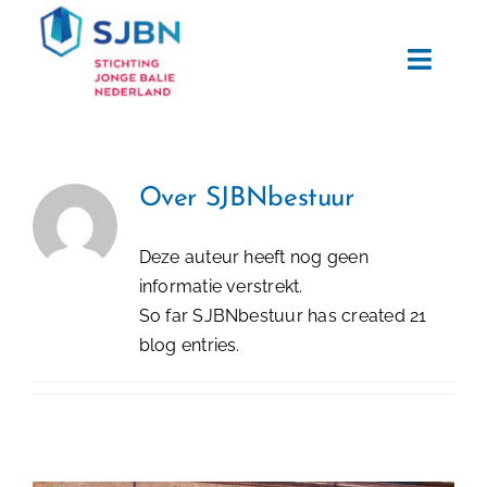
Ga
naar
Toggl
inhoud
Navig
Home
Informatie
Over
SJBNbestuur
Deze auteur heeft nog geen
Activiteiten
informatie verstrekt.
So far SJBNbestuur has created 21
Nieuws
blog entries.
Over SJBN
Sponsoren